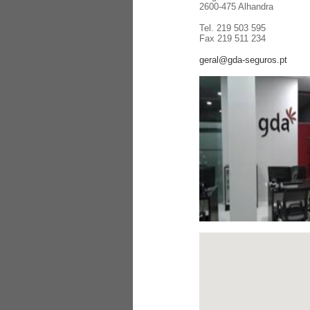
2600-475 Alhandra
Tel. 219 503 595
Fax 219 511 234
geral@gda-seguros.pt